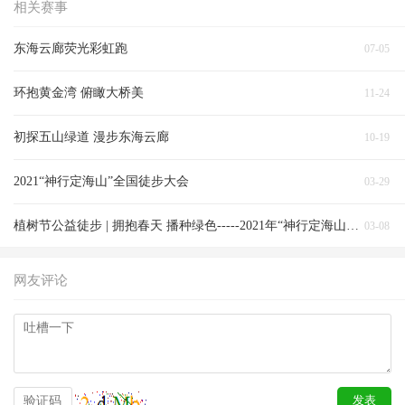
相关赛事
东海云廊荧光彩虹跑
07-05
环抱黄金湾 俯瞰大桥美
11-24
初探五山绿道 漫步东海云廊
10-19
2021“神行定海山”全国徒步大会
03-29
植树节公益徒步 | 拥抱春天 播种绿色-----2021年“神行定海山﹒约定海那边”徒步登山活动第三站
03-08
网友评论